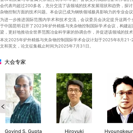
会代表均超过
200
多名，充分交流了该领域的技术发展现状和趋势，探讨
杂物控制方面的技术问题。本会议已成为钢铁领域极具影响力的专业会议
为进一步推进国际范围内学术和技术交流，会议委员会决定提升这两个
于中国昆明召开了
2023
年炉外精炼与夹杂物控制国际学术会议，构建起
梁，更好地推动全世界范围冶金科学家的协调合作，并促进该领域的技术
本次
2025
年炉外精炼与夹杂物控制国际学术会议计划于
2025
年
8
月
21-
文和英文，论文征集截止时间为
2025
年
7
月
31
日。
大会专家
Govind S. Gupta
Hiroyuki
Hyoungkeun